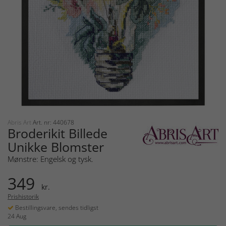
Abris Art
Art. nr: 440678
Broderikit Billede
Unikke Blomster
Mønstre: Engelsk og tysk.
349
kr.
Prishistorik
Bestillingsvare, sendes tidligst
24 Aug