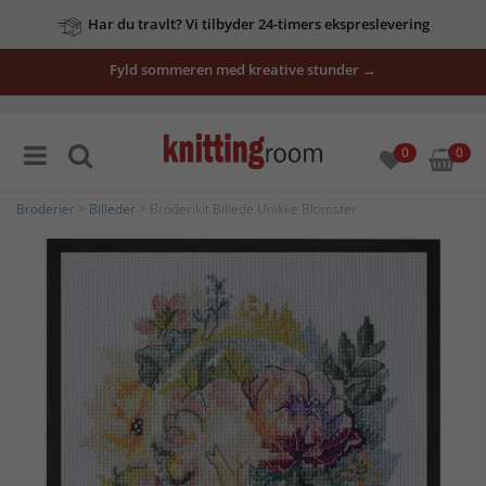
Har du travlt? Vi tilbyder 24-timers ekspreslevering
Fyld sommeren med kreative stunder →
0
0
Broderier
>
Billeder
> Broderikit Billede Unikke Blomster