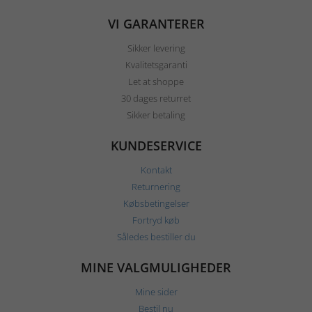
VI GARANTERER
Sikker levering
Kvalitetsgaranti
Let at shoppe
30 dages returret
Sikker betaling
KUNDESERVICE
Kontakt
Returnering
Købsbetingelser
Fortryd køb
Således bestiller du
MINE VALGMULIGHEDER
Mine sider
Bestil nu