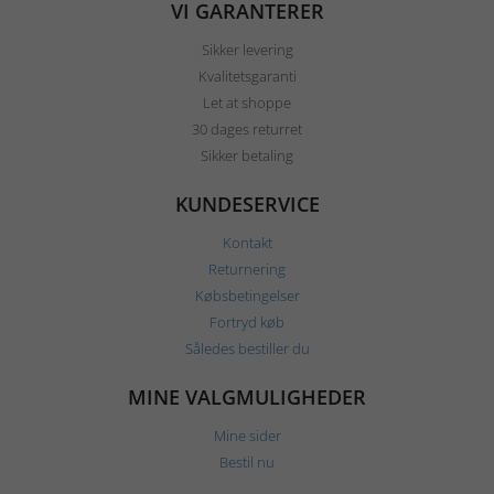
VI GARANTERER
Sikker levering
Kvalitetsgaranti
Let at shoppe
30 dages returret
Sikker betaling
KUNDESERVICE
Kontakt
Returnering
Købsbetingelser
Fortryd køb
Således bestiller du
MINE VALGMULIGHEDER
Mine sider
Bestil nu