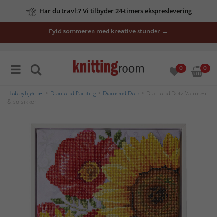
Har du travlt? Vi tilbyder 24-timers ekspreslevering
Fyld sommeren med kreative stunder →
0
0
Hobbyhjørnet
>
Diamond Painting
>
Diamond Dotz
> Diamond Dotz Valmuer
& solsikker