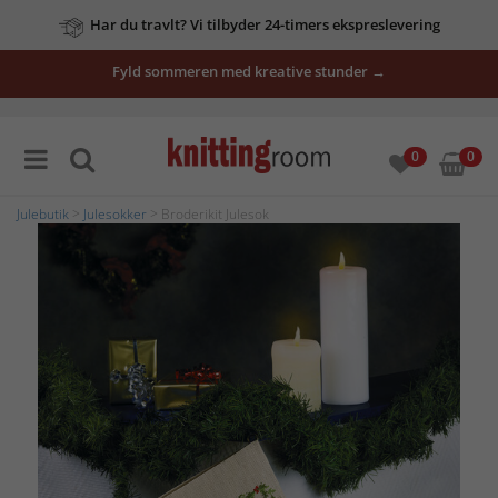
Har du travlt? Vi tilbyder 24-timers ekspreslevering
Fyld sommeren med kreative stunder →
0
0
Julebutik
>
Julesokker
> Broderikit Julesok