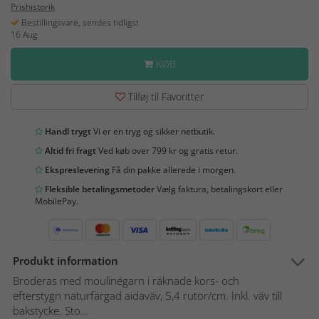
Prishistorik
Bestillingsvare, sendes tidligst
16 Aug
KØB
Tilføj til Favoritter
Handl trygt
Vi er en tryg og sikker netbutik.
Altid fri fragt
Ved køb over 799 kr og gratis retur.
Ekspreslevering
Få din pakke allerede i morgen.
Fleksible betalingsmetoder
Vælg faktura, betalingskort eller
MobilePay.
Produkt information
Broderas med moulinégarn i räknade kors- och
efterstygn naturfärgad aidaväv, 5,4 rutor/cm. Inkl. väv till
bakstycke. Sto...