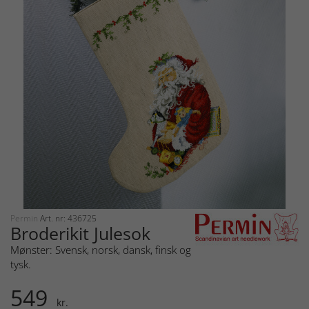
Permin
Art. nr: 436725
Broderikit Julesok
Mønster: Svensk, norsk, dansk, finsk og
tysk.
549
kr.