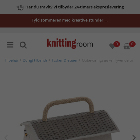
Har du travlt? Vi tilbyder 24-timers ekspreslevering
Fyld sommeren med kreative stunder →
0
0
Tilbehør
>
Øvrigt tilbehør
>
Tasker & etuier
> Opbevaringsæske Flyvende bi