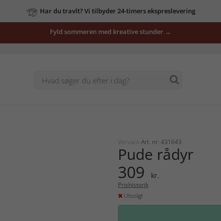
Har du travlt? Vi tilbyder 24-timers ekspreslevering
Fyld sommeren med kreative stunder →
Vervaco
Art. nr: 431643
Pude rådyr
309
kr.
Prishistorik
Utsolgt