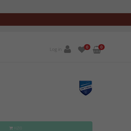
0
0
Log in
KØB