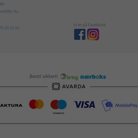
køb
estiller du
Vi er på Facebook
70 20 22 50
Bestil sikkert!