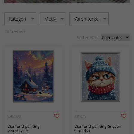
Kategori
Motiv
Varemærke
26
træffere
Sorter efter:
VARVIKAS
ART CITY
Diamond painting
Diamond painting Gnaven
Vinterhytte
vinterkat