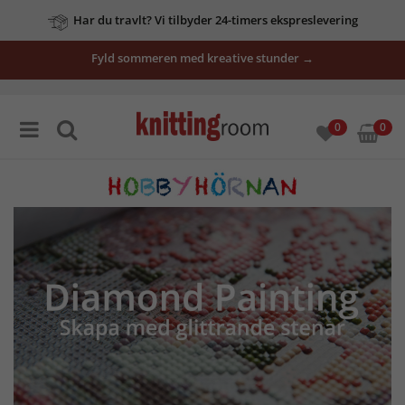
Har du travlt? Vi tilbyder 24-timers ekspreslevering
Fyld sommeren med kreative stunder →
0
0