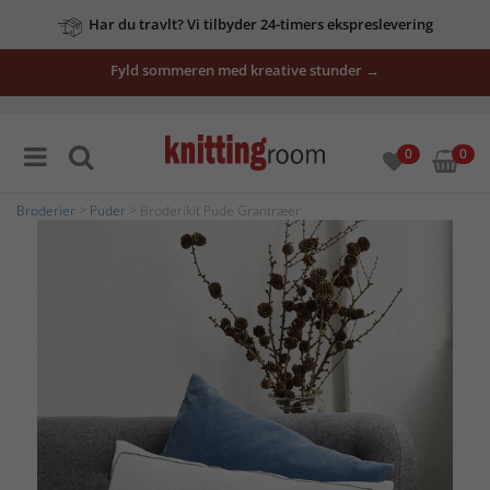
Har du travlt? Vi tilbyder 24-timers ekspreslevering
Fyld sommeren med kreative stunder →
0
0
Broderier
>
Puder
> Broderikit Pude Grantræer