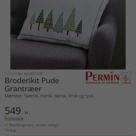
Permin
Art. nr: 431120
Broderikit Pude
Grantræer
Mønster: Svensk, norsk, dansk, finsk og tysk.
549
kr.
Prishistorik
Bestillingsvare, sendes tidligst
14 Aug