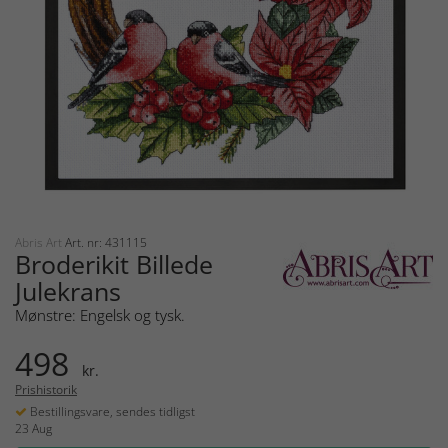
Abris Art
Art. nr: 431115
Broderikit Billede
Julekrans
Mønstre: Engelsk og tysk.
498
kr.
Prishistorik
Bestillingsvare, sendes tidligst
23 Aug