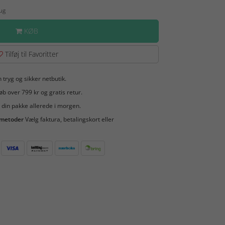
Aug
KØB
Tilføj til Favoritter
 tryg og sikker netbutik.
b over 799 kr og gratis retur.
 din pakke allerede i morgen.
smetoder
Vælg faktura, betalingskort eller