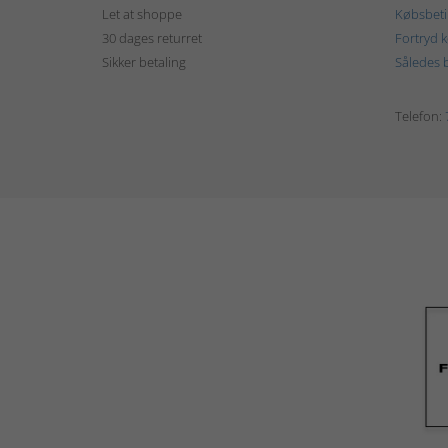
Let at shoppe
Købsbeti
30 dages returret
Fortryd 
Sikker betaling
Således b
Telefon: