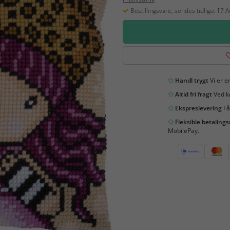
Bestillingsvare, sendes tidligst 17 
Handl trygt
Vi er en
Altid fri fragt
Ved kø
Ekspreslevering
Få
Fleksible betaling
MobilePay.