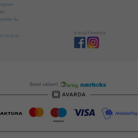
ngelser
køb
estiller du
Vi er på Facebook
70 20 22 50
Bestil sikkert!