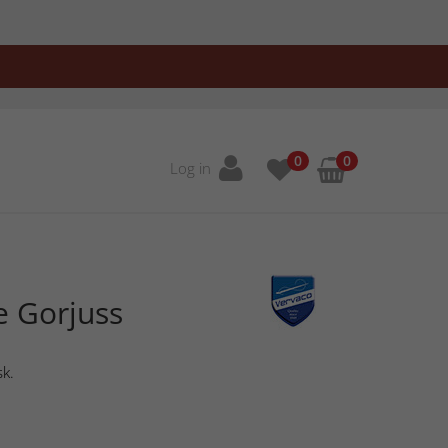
0
0
Log in
e Gorjuss
sk.