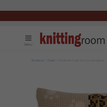
Menu
Broderier
>
Puder
> Broderikit Pude Gorjuss Kærlighed