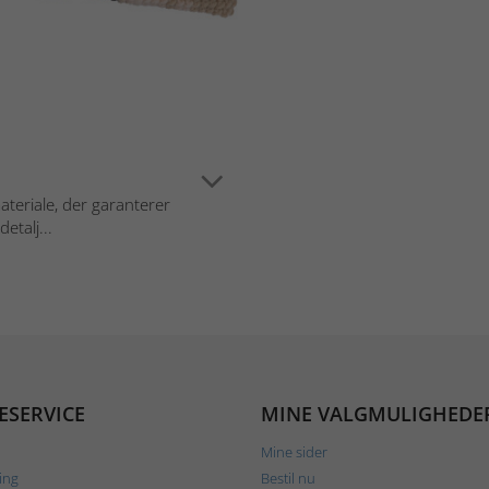
materiale, der garanterer
etalj...
ESERVICE
MINE VALGMULIGHEDE
Mine sider
ing
Bestil nu