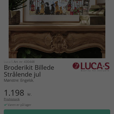
Luca-S
Art. nr: 430448
Broderikit Billede
Strålende jul
Mønstre: Engelsk.
1.198
kr.
Prishistorik
Varen er på lager