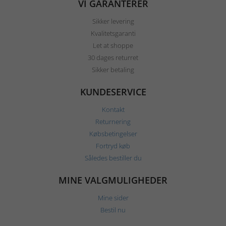
VI GARANTERER
Sikker levering
Kvalitetsgaranti
Let at shoppe
30 dages returret
Sikker betaling
KUNDESERVICE
Kontakt
Returnering
Købsbetingelser
Fortryd køb
Således bestiller du
MINE VALGMULIGHEDER
Mine sider
Bestil nu