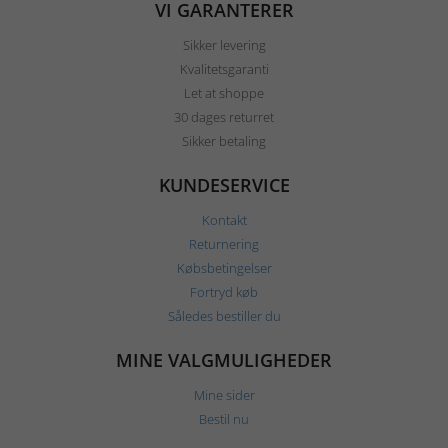
VI GARANTERER
Sikker levering
Kvalitetsgaranti
Let at shoppe
30 dages returret
Sikker betaling
KUNDESERVICE
Kontakt
Returnering
Købsbetingelser
Fortryd køb
Således bestiller du
MINE VALGMULIGHEDER
Mine sider
Bestil nu