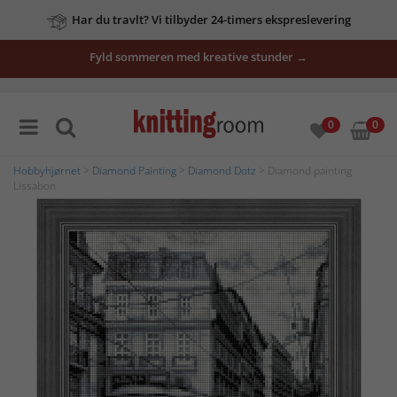
Har du travlt? Vi tilbyder 24-timers ekspreslevering
Fyld sommeren med kreative stunder →
0
0
Hobbyhjørnet
>
Diamond Painting
>
Diamond Dotz
> Diamond painting
Lissabon