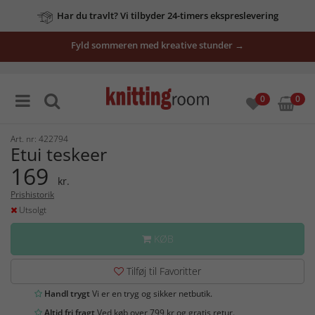
Har du travlt? Vi tilbyder 24-timers ekspreslevering
Fyld sommeren med kreative stunder →
0
0
Art. nr: 422794
Etui teskeer
169
kr.
Prishistorik
Utsolgt
KØB
Tilføj til Favoritter
Handl trygt
Vi er en tryg og sikker netbutik.
Altid fri fragt
Ved køb over 799 kr og gratis retur.