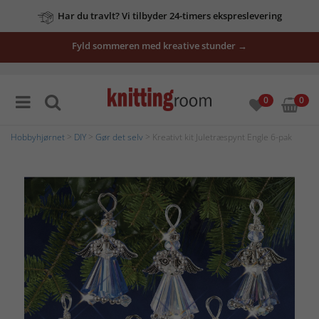
Har du travlt? Vi tilbyder 24-timers ekspreslevering
Fyld sommeren med kreative stunder →
0
0
Hobbyhjørnet
>
DIY
>
Gør det selv
> Kreativt kit Juletræspynt Engle 6-pak