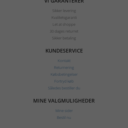
VI GARANTERER
Sikker levering
Kvalitetsgaranti
Let at shoppe
30 dages returret
Sikker betaling
KUNDESERVICE
Kontakt
Returnering
Købsbetingelser
Fortryd køb
Således bestiller du
MINE VALGMULIGHEDER
Mine sider
Bestil nu