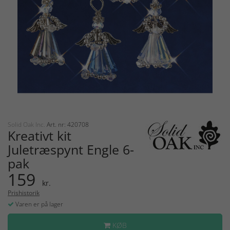
Solid Oak Inc.
Art. nr: 420708
Kreativt kit
Juletræspynt Engle 6-
pak
159
kr.
Prishistorik
Varen er på lager
KØB