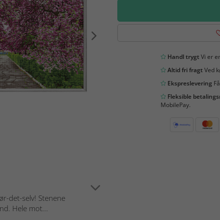
Handl trygt
Vi er en
Altid fri fragt
Ved kø
Ekspreslevering
Få
Fleksible betaling
MobilePay.
ør-det-selv! Stenene
nd. Hele mot...