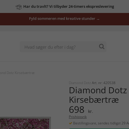
Har du travlt? Vi tilbyder 24-timers ekspreslevering
Fyld sommeren med kreative stunder →
ond Dotz Kirsebærtræ
Diamond Dotz
Art. nr: 420538
Diamond Dotz
Kirsebærtræ
698
kr.
Prishistorik
Bestillingsvare, sendes tidligst 29 