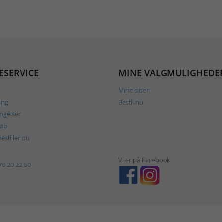
ESERVICE
MINE VALGMULIGHEDE
Mine sider
ing
Bestil nu
ngelser
køb
estiller du
Vi er på Facebook
70 20 22 50