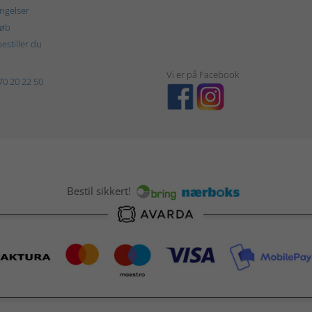
ngelser
køb
estiller du
Vi er på Facebook
70 20 22 50
Bestil sikkert!