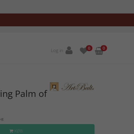
0
0
Log in
ing Palm of
Aug
KØB