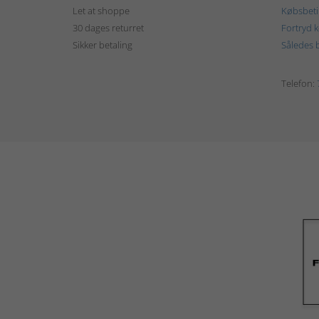
Let at shoppe
Købsbeti
30 dages returret
Fortryd 
Sikker betaling
Således b
Telefon: