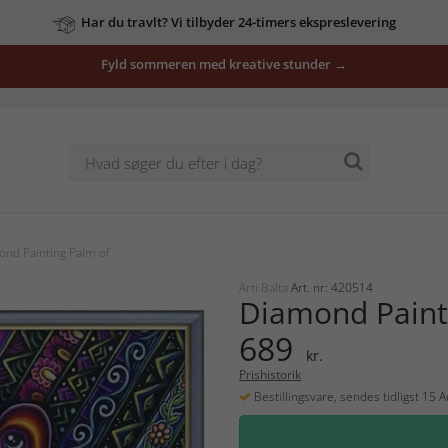
Har du travlt? Vi tilbyder 24-timers ekspreslevering
Fyld sommeren med kreative stunder →
nd Painting Palm of
Arti Balta
Art. nr: 420514
Diamond Paint
689
kr.
Prishistorik
Bestillingsvare, sendes tidligst 15 