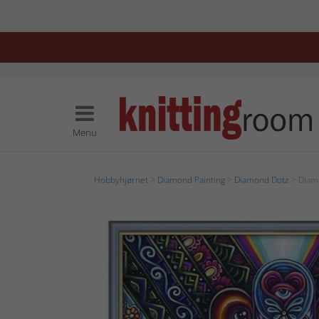
Menu
Hobbyhjørnet
>
Diamond Painting
>
Diamond Dotz
> Diamo