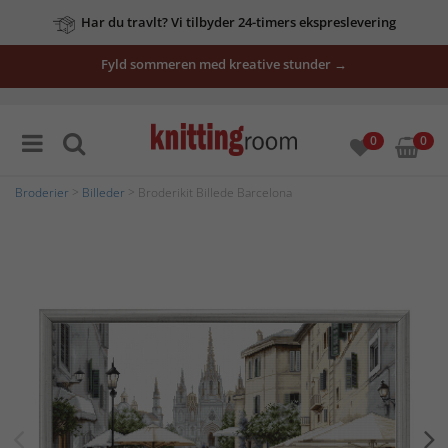
Har du travlt? Vi tilbyder 24-timers ekspreslevering
Fyld sommeren med kreative stunder →
0
0
Broderier
>
Billeder
> Broderikit Billede Barcelona