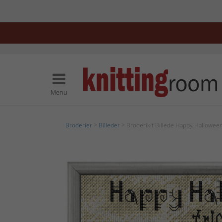
Menu
Broderier
>
Billeder
> Broderikit Billede Happy Hallowee