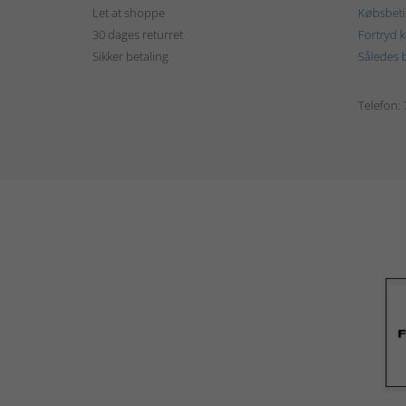
Let at shoppe
Købsbeti
30 dages returret
Fortryd 
Sikker betaling
Således b
Telefon: