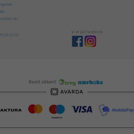
ngelser
køb
estiller du
Vi er på Facebook
70 20 22 50
Bestil sikkert!