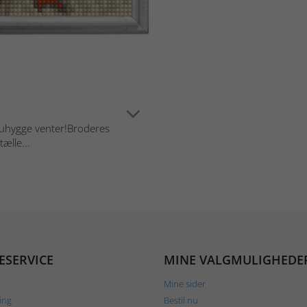
og uhygge venter!Broderes
ælle...
ESERVICE
MINE VALGMULIGHEDE
Mine sider
ing
Bestil nu