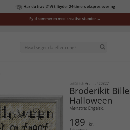
Har du travlt? Vi tilbyder 24-timers ekspreslevering
Fyld sommeren med kreative stunder →
n
LetiStitch
Art. nr: 420327
Broderikit Bil
Halloween
Mønstre: Engelsk.
189
kr.
Prishistorik