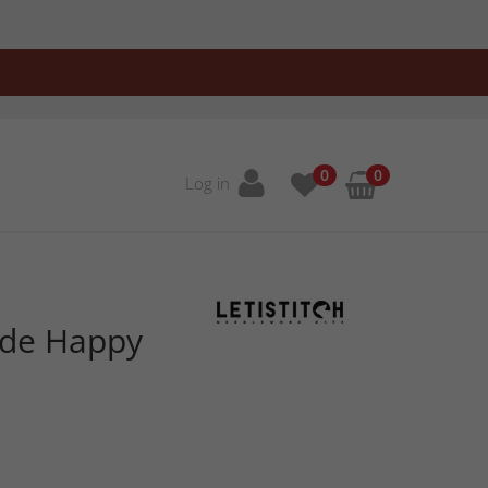
0
0
Log in
lede Happy