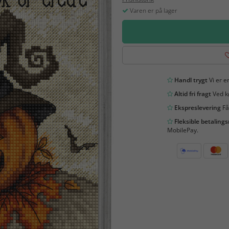
Varen er på lager
Handl trygt
Vi er en
Altid fri fragt
Ved kø
Ekspreslevering
Få
Fleksible betaling
MobilePay.