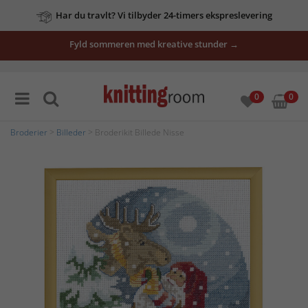
Har du travlt? Vi tilbyder 24-timers ekspreslevering
Fyld sommeren med kreative stunder →
0
0
Broderier
>
Billeder
> Broderikit Billede Nisse