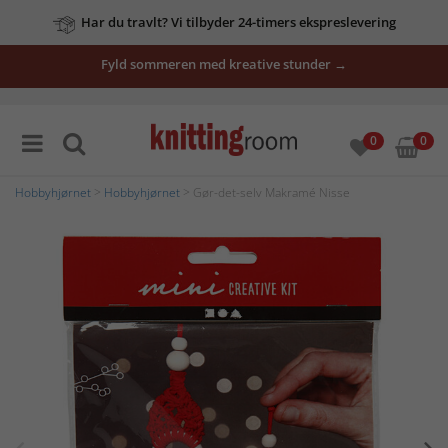
Har du travlt? Vi tilbyder 24-timers ekspreslevering
Fyld sommeren med kreative stunder →
0
0
Hobbyhjørnet
>
Hobbyhjørnet
> Gør-det-selv Makramé Nisse