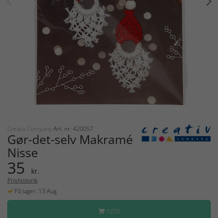
Creativ Company
Art. nr: 420057
Gør-det-selv Makramé
Nisse
35
kr.
Prishistorik
På lager: 13 Aug
KØB