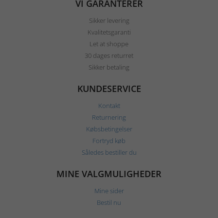
VI GARANTERER
Sikker levering
Kvalitetsgaranti
Let at shoppe
30 dages returret
Sikker betaling
KUNDESERVICE
Kontakt
Returnering
Købsbetingelser
Fortryd køb
Således bestiller du
MINE VALGMULIGHEDER
Mine sider
Bestil nu