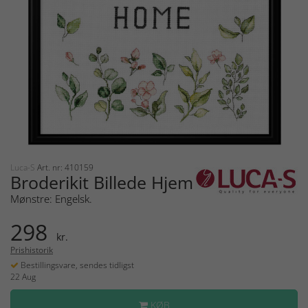
Luca-S
Art. nr: 410159
Broderikit Billede Hjem
Mønstre: Engelsk.
298
kr.
Prishistorik
Bestillingsvare, sendes tidligst
22 Aug
KØB