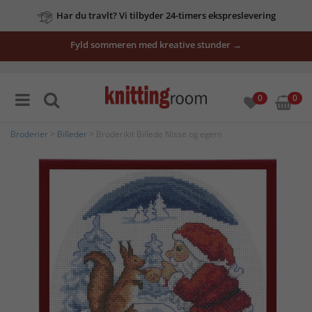
Har du travlt? Vi tilbyder 24-timers ekspreslevering
Fyld sommeren med kreative stunder →
0
0
Broderier
>
Billeder
> Broderikit Billede Nisse og egern