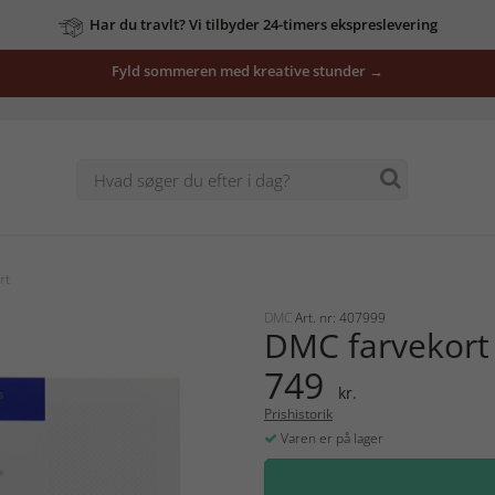
Har du travlt? Vi tilbyder 24-timers ekspreslevering
Fyld sommeren med kreative stunder →
rt
DMC
Art. nr: 407999
DMC farvekort
749
kr.
Prishistorik
Varen er på lager