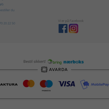
køb
estiller du
Vi er på Facebook
70 20 22 50
Bestil sikkert!