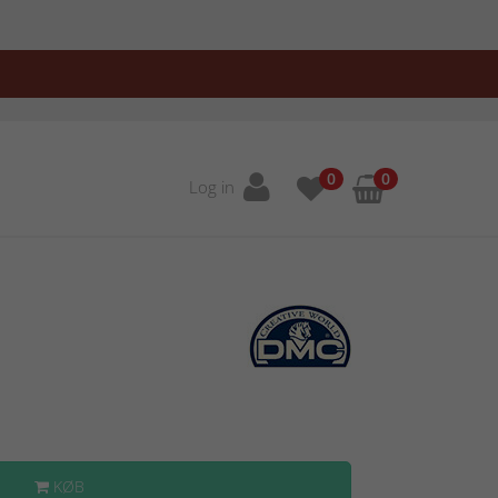
0
0
Log in
KØB