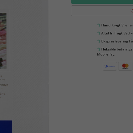
Handl trygt
Vi er en
Altid fri fragt
Ved kø
Ekspreslevering
Få
Fleksible betaling
MobilePay.