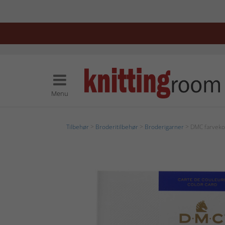
Menu
Tilbehør
>
Broderitilbehør
>
Broderigarner
> DMC farveko