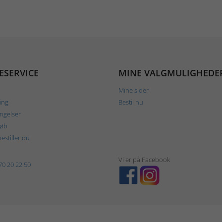
ESERVICE
MINE VALGMULIGHEDE
Mine sider
ing
Bestil nu
ngelser
køb
estiller du
Vi er på Facebook
70 20 22 50