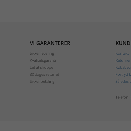
VI GARANTERER
KUND
Sikker levering
Kontakt
Kvalitetsgaranti
Returner
Let at shoppe
Købsbeti
30 dages returret
Fortryd 
Sikker betaling
Således b
Telefon: