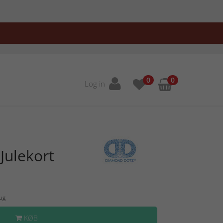
0
0
Log in
Julekort
Aug
KØB