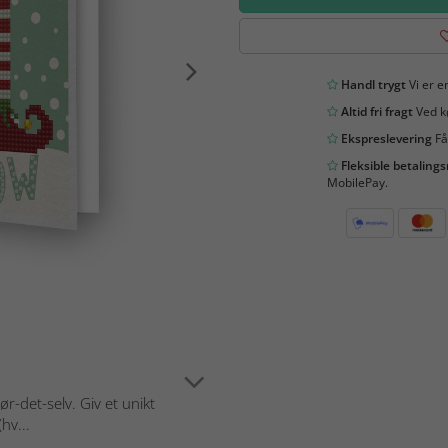
Handl trygt
Vi er en
Altid fri fragt
Ved kø
Ekspreslevering
Få
Fleksible betaling
MobilePay.
r-det-selv. Giv et unikt
hv...