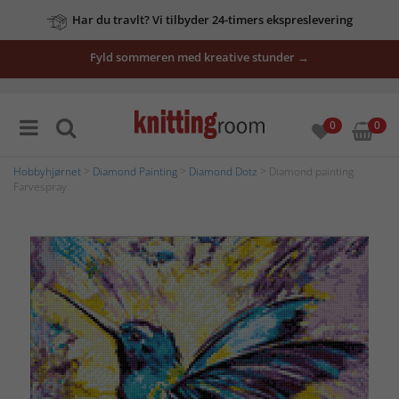
Har du travlt? Vi tilbyder 24-timers ekspreslevering
Fyld sommeren med kreative stunder →
0
0
Hobbyhjørnet
>
Diamond Painting
>
Diamond Dotz
> Diamond painting
Farvespray