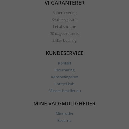
VI GARANTERER
Sikker levering
Kvalitetsgaranti
Let at shoppe
30 dages returret
Sikker betaling
KUNDESERVICE
Kontakt
Returnering
Købsbetingelser
Fortryd køb
Således bestiller du
MINE VALGMULIGHEDER
Mine sider
Bestil nu