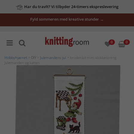
Har du travlt? Vi tilbyder 24-timers ekspreslevering
Fyld sommeren med kreative stunder →
0
0
Hobbyhjørnet
>
DIY
>
Julemandens jul
> broderikit mini-klokkestreng
Julemanden og katten