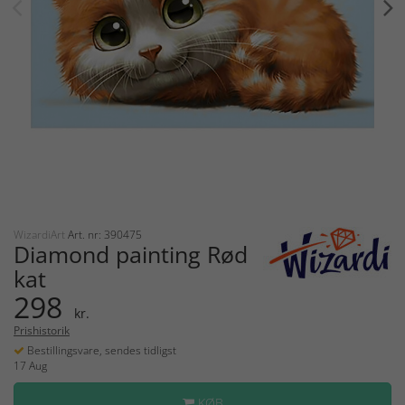
WizardiArt
Art. nr: 390475
Diamond painting Rød
kat
298
kr.
Prishistorik
Bestillingsvare, sendes tidligst
17 Aug
KØB