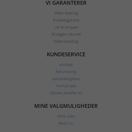
VI GARANTERER
Sikker levering
Kvalitetsgaranti
Let at shoppe
30 dages returret
Sikker betaling
KUNDESERVICE
Kontakt
Returnering
Købsbetingelser
Fortryd køb
Således bestiller du
MINE VALGMULIGHEDER
Mine sider
Bestil nu