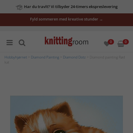
Har du travlt? Vi tilbyder 24-timers ekspreslevering
Fyld sommeren med kreative stunder →
0
0
Hobbyhjørnet
>
Diamond Painting
>
Diamond Dotz
> Diamond painting Rød
kat