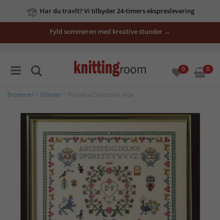
Har du travlt? Vi tilbyder 24-timers ekspreslevering
Fyld sommeren med kreative stunder →
0
0
Broderier
>
Billeder
> Navnklud Symboler Aida