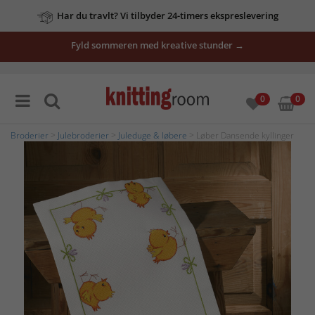
Har du travlt? Vi tilbyder 24-timers ekspreslevering
Fyld sommeren med kreative stunder →
0
0
Broderier
>
Julebroderier
>
Juleduge & løbere
> Løber Dansende kyllinger