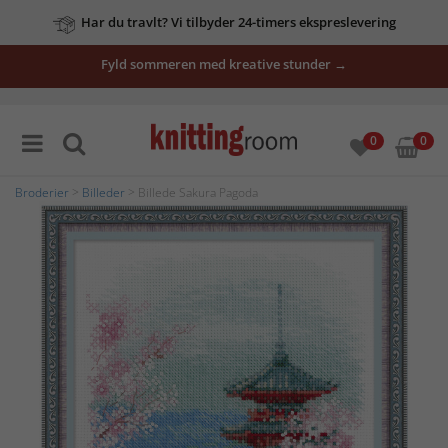
Har du travlt? Vi tilbyder 24-timers ekspreslevering
Fyld sommeren med kreative stunder →
0
0
Broderier
>
Billeder
> Billede Sakura Pagoda