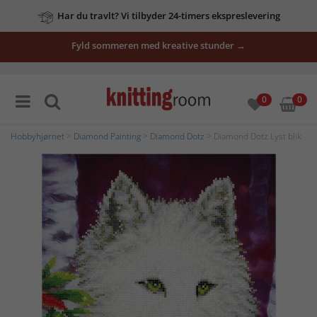
Har du travlt? Vi tilbyder 24-timers ekspreslevering
Fyld sommeren med kreative stunder →
0
0
Hobbyhjørnet
>
Diamond Painting
>
Diamond Dotz
> Diamond Dotz Lyst blik