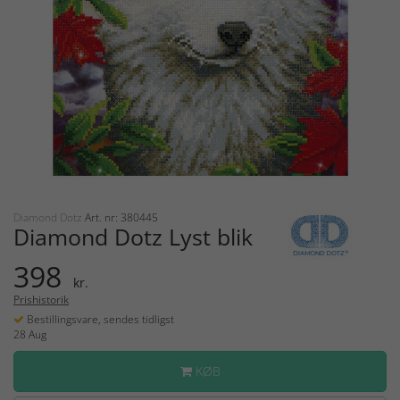
Diamond Dotz
Art. nr: 380445
Diamond Dotz Lyst blik
398
kr.
Prishistorik
Bestillingsvare, sendes tidligst
28 Aug
KØB