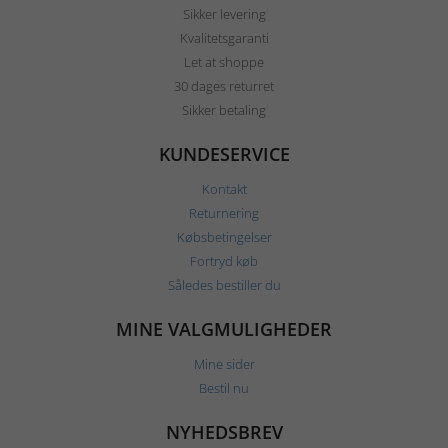
Sikker levering
Kvalitetsgaranti
Let at shoppe
30 dages returret
Sikker betaling
KUNDESERVICE
Kontakt
Returnering
Købsbetingelser
Fortryd køb
Således bestiller du
MINE VALGMULIGHEDER
Mine sider
Bestil nu
NYHEDSBREV