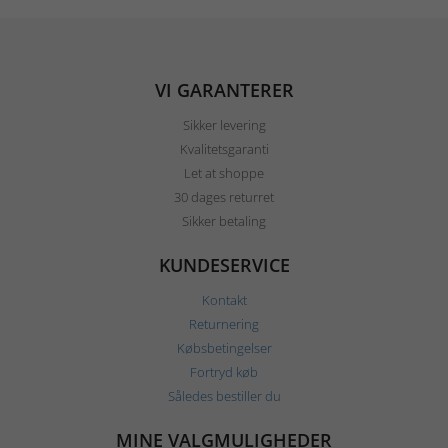
VI GARANTERER
Sikker levering
Kvalitetsgaranti
Let at shoppe
30 dages returret
Sikker betaling
KUNDESERVICE
Kontakt
Returnering
Købsbetingelser
Fortryd køb
Således bestiller du
MINE VALGMULIGHEDER