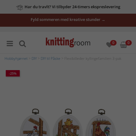
Har du travlt? Vi tilbyder 24-timers ekspreslevering
Fyld sommeren med kreative stunder →
0
0
Hobbyhjørnet
>
DIY
>
DIY til Påske
> Flexibilleder kyllingefamilien 3-pak
-25%