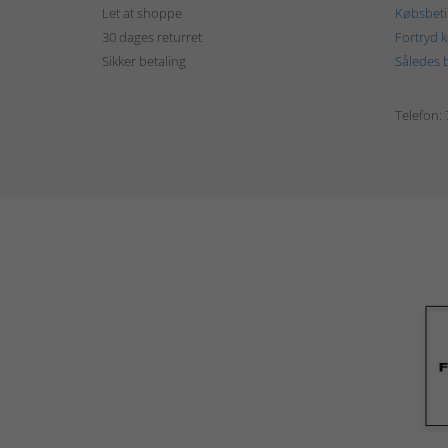
Let at shoppe
Købsbeti
30 dages returret
Fortryd 
Sikker betaling
Således b
Telefon: