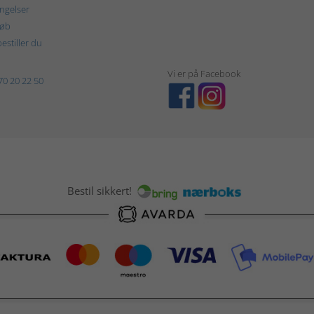
ngelser
køb
estiller du
Vi er på Facebook
70 20 22 50
Bestil sikkert!