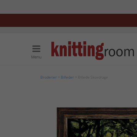
Menu
Broderier
>
Billeder
> Billede Skovdrage