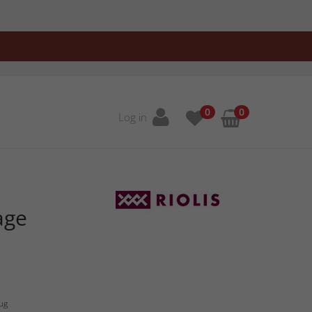
0
0
Log in
age
Aug