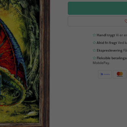
Handl trygt
Vi er en
Altid fri fragt
Ved kø
Ekspreslevering
Få
Fleksible betaling
MobilePay.