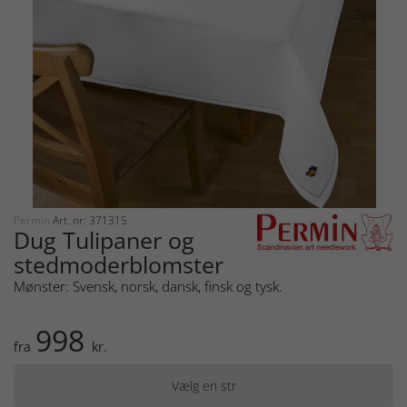
Permin
Art. nr: 371315
Dug Tulipaner og
stedmoderblomster
Mønster: Svensk, norsk, dansk, finsk og tysk.
998
fra
kr.
Vælg en str