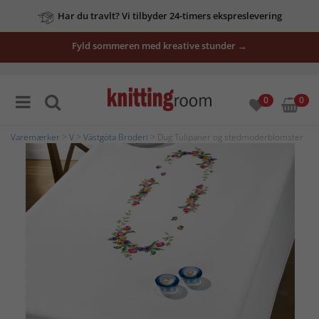
Har du travlt? Vi tilbyder 24-timers ekspreslevering
Fyld sommeren med kreative stunder →
0
0
Varemærker
>
V
>
Västgöta Broderi
> Dug Tulipaner og stedmoderblomster