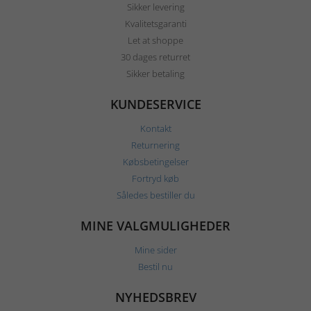
Sikker levering
Kvalitetsgaranti
Let at shoppe
30 dages returret
Sikker betaling
KUNDESERVICE
Kontakt
Returnering
Købsbetingelser
Fortryd køb
Således bestiller du
MINE VALGMULIGHEDER
Mine sider
Bestil nu
NYHEDSBREV