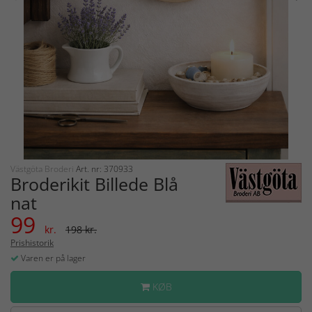
Västgöta Broderi
Art. nr: 370933
Broderikit Billede Blå
nat
99
kr.
198 kr.
Prishistorik
Varen er på lager
KØB