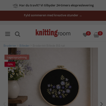
Har du travlt? Vi tilbyder 24-timers ekspreslevering
Fyld sommeren med kreative stunder →
0
0
Broderier
>
Billeder
> Broderikit Billede Blå nat
Lageroprydning
-50%