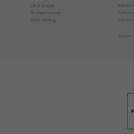
Let at shoppe
Købsbeti
30 dages returret
Fortryd 
Sikker betaling
Således b
Telefon: