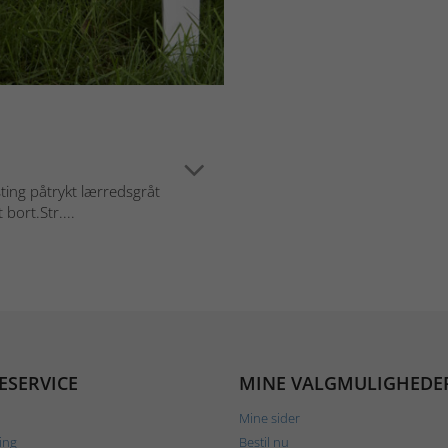
ting påtrykt lærredsgråt
bort.Str....
ESERVICE
MINE VALGMULIGHEDE
Mine sider
ing
Bestil nu