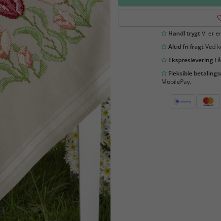
Handl trygt
Vi er en
Altid fri fragt
Ved kø
Ekspreslevering
Få
Fleksible betaling
MobilePay.