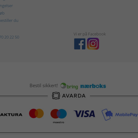
ngelser
køb
estiller du
Vi er på Facebook
70 20 22 50
Bestil sikkert!