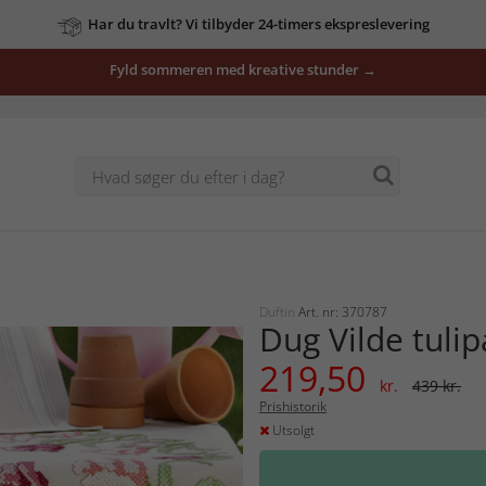
Har du travlt? Vi tilbyder 24-timers ekspreslevering
Fyld sommeren med kreative stunder →
Duftin
Art. nr: 370787
Dug Vilde tuli
219,50
kr.
439 kr.
Prishistorik
Utsolgt