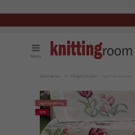
Menu
Varemærker
>
V
>
Västgöta Broderi
> Dug Vilde tulipaner
Lageroprydning
-50%