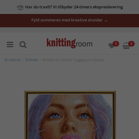
Har du travlt? Vi tilbyder 24-timers ekspreslevering
Fyld sommeren med kreative stunder →
0
0
Broderier
>
Billeder
> Broderikit Billede Tyggegummiboble