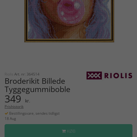
Riolis
Art. nr: 364514
Broderikit Billede
Tyggegummiboble
349
kr.
Prishistorik
Bestillingsvare, sendes tidligst
18 Aug
KØB