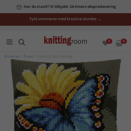
Har du travlt? Vi tilbyder 24-timers ekspreslevering
Fyld sommeren med kreative stunder →
0
0
Broderier
>
Puder
> Pude Blå Sommerfugl