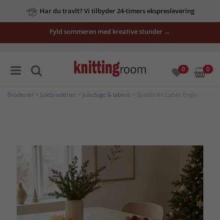
Har du travlt? Vi tilbyder 24-timers ekspreslevering
Fyld sommeren med kreative stunder →
0
0
Broderier
>
Julebroderier
>
Juleduge & løbere
> Broderikit Løber Engle