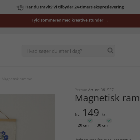
Har du travlt? Vi tilbyder 24-timers ekspreslevering
Fyld sommeren med kreative stunder →
 Magnetisk ramme
Permin
Art. nr: 361537
Magnetisk ra
149
fra
kr.
20 cm
30 cm
Vælg en vare for at se lagerstatus.