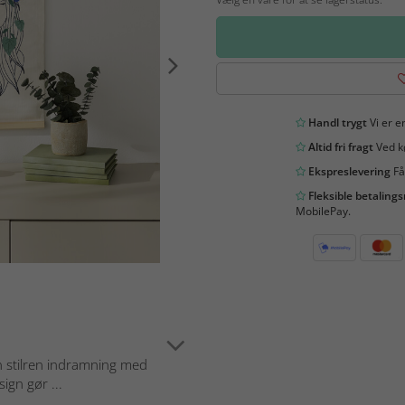
Handl trygt
Vi er en
Altid fri fragt
Ved kø
Ekspreslevering
Få
Fleksible betaling
MobilePay.
en stilren indramning med
gn gør ...