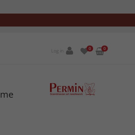
0
0
Log in
mme