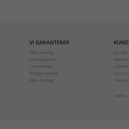
VI GARANTERER
KUND
Sikker levering
Kontakt
Kvalitetsgaranti
Returner
Let at shoppe
Købsbeti
30 dages returret
Fortryd 
Sikker betaling
Således b
Telefon: