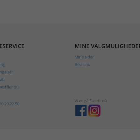
ESERVICE
MINE VALGMULIGHEDE
Mine sider
ing
Bestil nu
ngelser
køb
estiller du
Vi er på Facebook
70 20 22 50