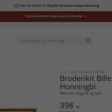
Har du travlt? Vi tilbyder 24-timers ekspreslevering
Fyld sommeren med kreative stunder →
Thea Gouverneur
Art. nr: 361350
Broderikit Bill
Honningbi
Mønster: Engelsk og tysk.
398
kr.
Prishistorik