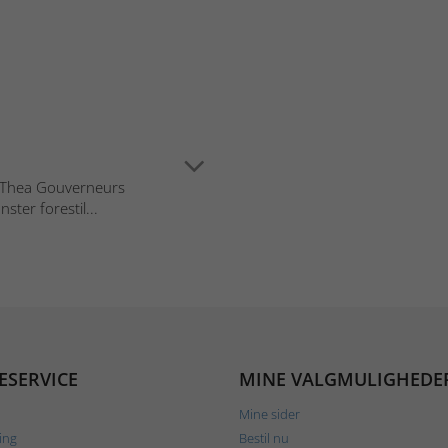
i Thea Gouverneurs
ster forestil...
ESERVICE
MINE VALGMULIGHEDE
Mine sider
ing
Bestil nu