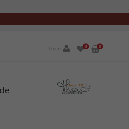
0
0
Log in
ede