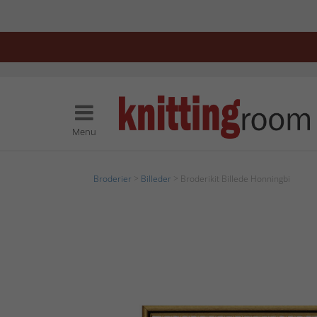
Menu
Broderier
>
Billeder
> Broderikit Billede Honningbi