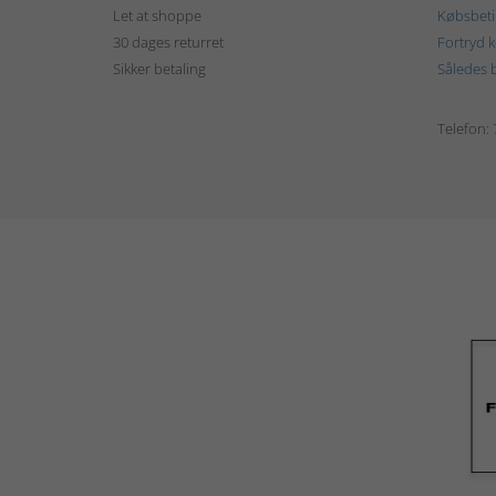
Let at shoppe
Købsbeti
30 dages returret
Fortryd 
Sikker betaling
Således b
Telefon: