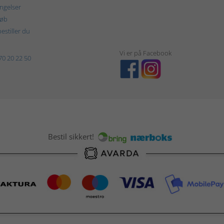
ngelser
køb
estiller du
Vi er på Facebook
70 20 22 50
Bestil sikkert!