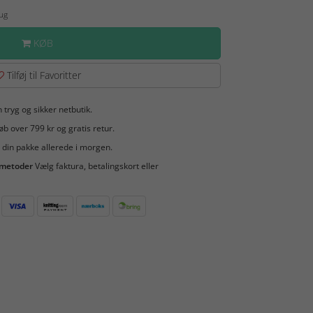
Aug
KØB
Tilføj til Favoritter
 tryg og sikker netbutik.
b over 799 kr og gratis retur.
 din pakke allerede i morgen.
smetoder
Vælg faktura, betalingskort eller