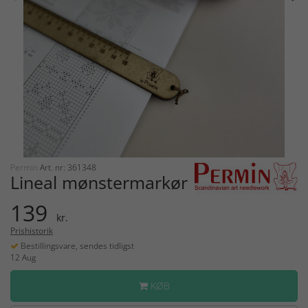
Permin
Art. nr: 361348
Lineal mønstermarkør
139
kr.
Prishistorik
Bestillingsvare, sendes tidligst
12 Aug
KØB