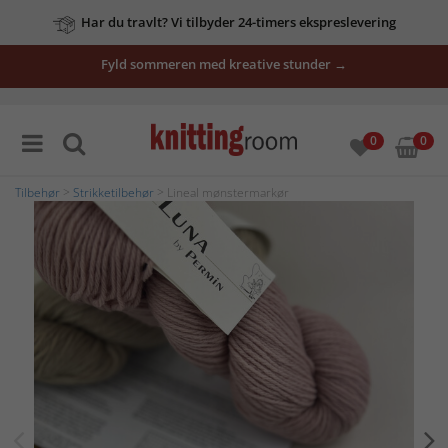
Har du travlt? Vi tilbyder 24-timers ekspreslevering
Fyld sommeren med kreative stunder →
0
0
Tilbehør
>
Strikketilbehør
> Lineal mønstermarkør