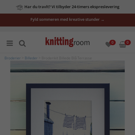
Har du travlt? Vi tilbyder 24-timers ekspreslevering
Fyld sommeren med kreative stunder →
0
0
Broderier
>
Billeder
> Broderikit Billede Blå Terrasse