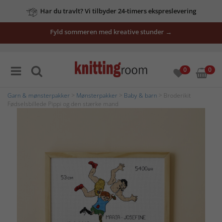
Har du travlt? Vi tilbyder 24-timers ekspreslevering
Fyld sommeren med kreative stunder →
0
0
Garn & mønsterpakker
>
Mønsterpakker
>
Baby & barn
> Broderikit
Fødselsbillede Pippi og den stærke mand