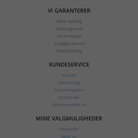
VI GARANTERER
Sikker levering
Kvalitetsgaranti
Let at shoppe
30 dages returret
Sikker betaling
KUNDESERVICE
Kontakt
Returnering
Købsbetingelser
Fortryd køb
Således bestiller du
MINE VALGMULIGHEDER
Mine sider
Bestil nu