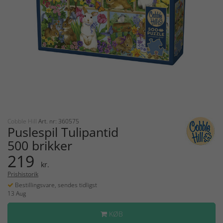
Cobble Hill
Art. nr: 360575
Puslespil Tulipantid
500 brikker
219
kr.
Prishistorik
Bestillingsvare, sendes tidligst
13 Aug
KØB