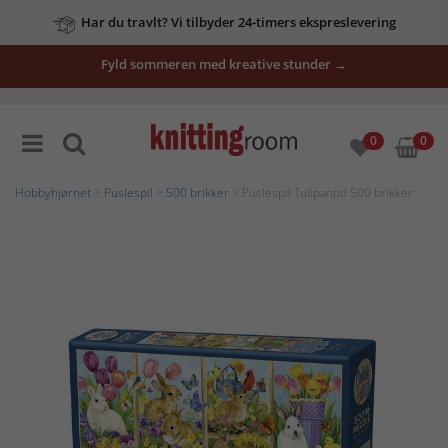
Har du travlt? Vi tilbyder 24-timers ekspreslevering
Fyld sommeren med kreative stunder →
0
0
Hobbyhjørnet
>
Puslespil
>
500 brikker
> Puslespil Tulipantid 500 brikker