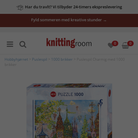
Har du travlt? Vi tilbyder 24-timers ekspreslevering
Fyld sommeren med kreative stunder →
0
0
Hobbyhjørnet
>
Puslespil
>
1000 brikker
> Puslespil Charmig med 1000
brikker