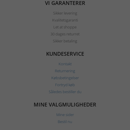
VI GARANTERER
Sikker levering
Kvalitetsgaranti
Let at shoppe
30 dages returret
Sikker betaling
KUNDESERVICE
Kontakt
Returnering
Købsbetingelser
Fortryd køb
Således bestiller du
MINE VALGMULIGHEDER
Mine sider
Bestil nu