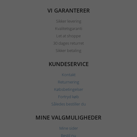
VI GARANTERER
Sikker levering
Kvalitetsgaranti
Let at shoppe
30 dages returret
Sikker betaling
KUNDESERVICE
Kontakt
Returnering
Købsbetingelser
Fortryd køb
Således bestiller du
MINE VALGMULIGHEDER
Mine sider
Bestil nu