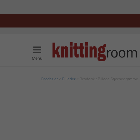
Menu
Broderier
>
Billeder
> Broderikit Billede Stjernedrømme