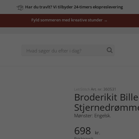
Har du travlt? Vi tilbyder 24-timers ekspreslevering
Fyld sommeren med kreative stunder →
LetiStitch
Art. nr: 360531
Broderikit Bill
Stjernedrømm
Mønster: Engelsk.
698
kr.
Prishistorik