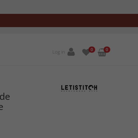
0
0
Log in
ede
e