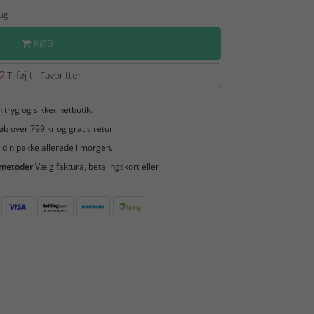
Aug
KØB
Tilføj til Favoritter
 tryg og sikker netbutik.
b over 799 kr og gratis retur.
 din pakke allerede i morgen.
smetoder
Vælg faktura, betalingskort eller