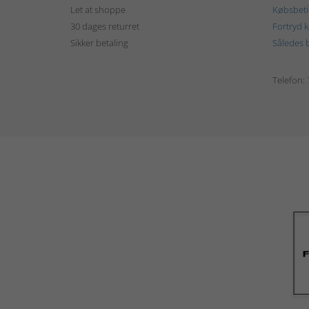
Let at shoppe
Købsbeti
30 dages returret
Fortryd 
Sikker betaling
Således b
Telefon: