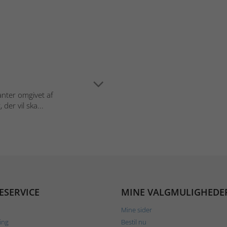
anter omgivet af
der vil ska...
ESERVICE
MINE VALGMULIGHEDE
Mine sider
ing
Bestil nu