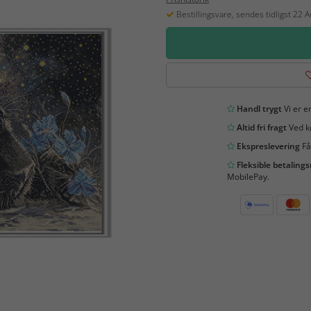
Bestillingsvare, sendes tidligst 22 
Handl trygt
Vi er en
Altid fri fragt
Ved kø
Ekspreslevering
Få
Fleksible betaling
MobilePay.