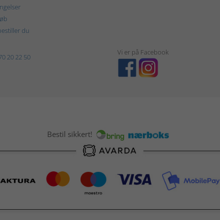
ngelser
køb
estiller du
Vi er på Facebook
70 20 22 50
Bestil sikkert!